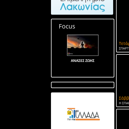
Focus
Τετά
ΣΠΑΡΤ
ΑΝΑΣΕΣ ΖΩΗΣ
Σάββ
Λίμνη στον Αγ Ιωάννη
Η ΣΠΑ