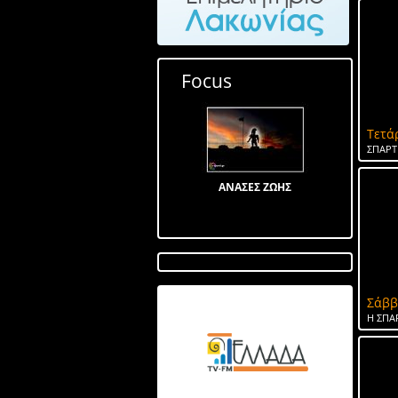
Focus
Τετά
ΣΠΑΡΤ
ΑΝΑΣΕΣ ΖΩΗΣ
Σάββ
Λίμνη στον Αγ Ιωάννη
Η ΣΠΑ