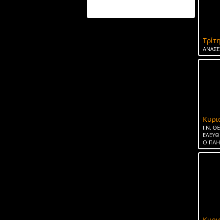
Τρίτη
ΑΝΑΣΕ
Κυρι
Ι.Ν. 
ΕΛΕΥΘ
Ο ΠΛ
Κυρι