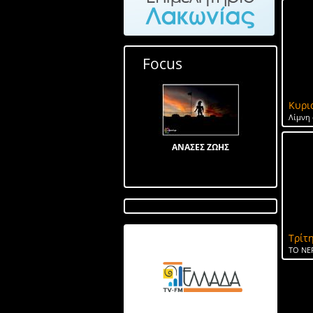
Focus
Κυρι
Λίμνη 
ΑΝΑΣΕΣ ΖΩΗΣ
Τρίτη
Λίμνη στον Αγ Ιωάννη
ΤΟ ΝΕ