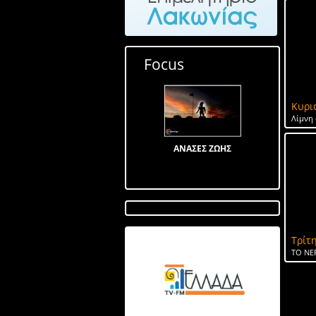
Focus
Κυρι
Λίμνη 
ΑΝΑΣΕΣ ΖΩΗΣ
Τρίτη
Λίμνη στον Αγ Ιωάννη
ΤΟ ΝΕ