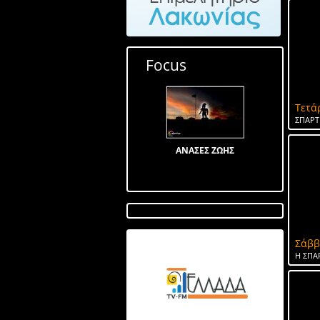
Focus
Τετά
ΣΠΑΡΤ
ΑΝΑΣΕΣ ΖΩΗΣ
Σάββ
Λίμνη στον Αγ Ιωάννη
Η ΣΠΑ