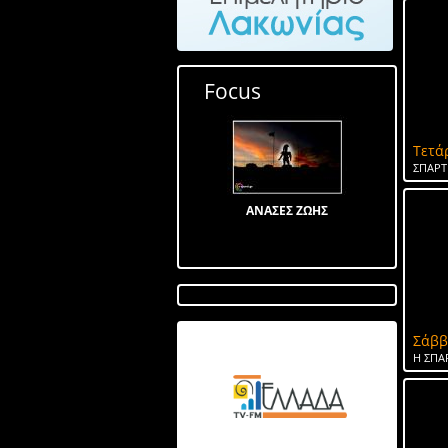
Focus
Τετά
ΣΠΑΡΤ
ΑΝΑΣΕΣ ΖΩΗΣ
Σάββ
Λίμνη στον Αγ Ιωάννη
Η ΣΠΑ