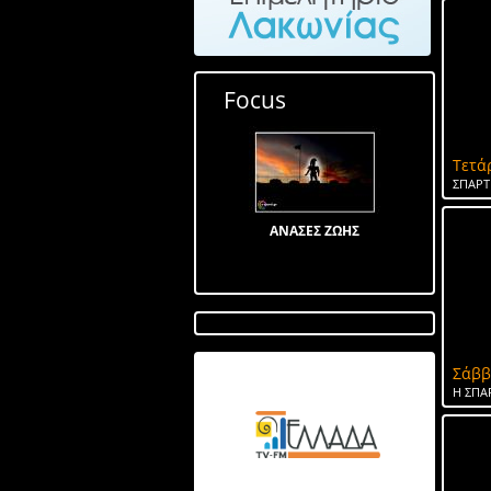
Focus
Τετά
ΣΠΑΡΤ
ΑΝΑΣΕΣ ΖΩΗΣ
Σάββ
Λίμνη στον Αγ Ιωάννη
Η ΣΠΑ