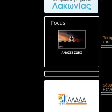
Focus
Τετά
ΣΠΑΡΤ
ΑΝΑΣΕΣ ΖΩΗΣ
Σάββ
Λίμνη στον Αγ Ιωάννη
Η ΣΠΑ