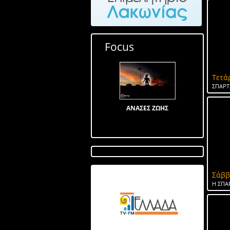
Focus
Τετά
ΣΠΑΡΤ
ΑΝΑΣΕΣ ΖΩΗΣ
Σάββ
Λίμνη στον Αγ Ιωάννη
Η ΣΠΑ