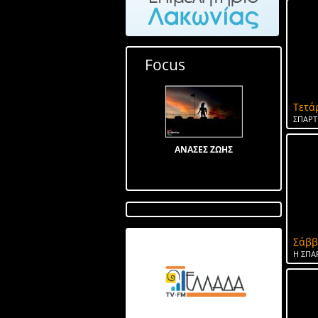
Focus
Τετά
ΣΠΑΡΤ
ΑΝΑΣΕΣ ΖΩΗΣ
Σάββ
Λίμνη στον Αγ Ιωάννη
Η ΣΠΑ