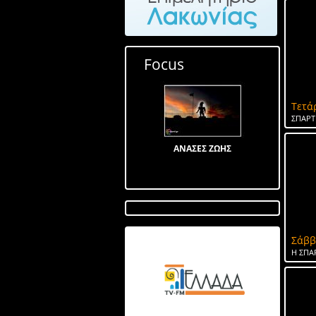
Focus
Τετά
ΣΠΑΡΤ
ΑΝΑΣΕΣ ΖΩΗΣ
Σάββ
Λίμνη στον Αγ Ιωάννη
Η ΣΠΑ